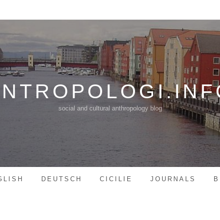
ANTROPOLOGI.INF
social and cultural anthropology blog
GLISH
DEUTSCH
CICILIE
JOURNALS
B