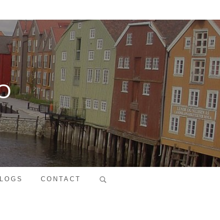
O
Search
LOGS
CONTACT
for: