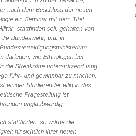
em Widerspruch zu der Tatsache,
ter nach dem Beschluss der neuen
ologie ein Seminar mit dem Titel
tär“ stattfinden soll, gehalten von
r die Bundeswehr, u.a. in
m Bundesverteidigungsministerium
en darlegen, wie Ethnologen bei
r die Streitkräfte unterstützend tätig
ege führ- und gewinnbar zu machen.
t einiger Studierender eilig in das
thische Fragestellung ist
ehrenden unglaubwürdig.
ch stattfinden, so würde die
igkeit hinsichtlich ihrer neuen