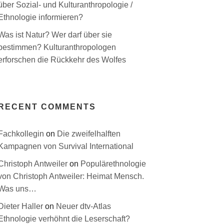
über Sozial- und Kulturanthropologie /
Ethnologie informieren?
Was ist Natur? Wer darf über sie
bestimmen? Kulturanthropologen
erforschen die Rückkehr des Wolfes
RECENT COMMENTS
Fachkollegin
on
Die zweifelhalften
Kampagnen von Survival International
Christoph Antweiler
on
Populärethnologie
von Christoph Antweiler: Heimat Mensch.
Was uns…
Dieter Haller
on
Neuer dtv-Atlas
Ethnologie verhöhnt die Leserschaft?