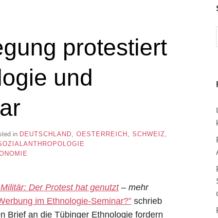
gung protestiert
logie und
ar
sted in
DEUTSCHLAND, OESTERREICH, SCHWEIZ
,
SOZIALANTHROPOLOGIE
KONOMIE
Militär: Der Protest hat genutzt
– mehr
erbung im Ethnologie-Seminar?”
schrieb
n Brief an die Tübinger Ethnologie fordern