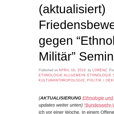
(aktualisiert)
Friedensbewe
gegen “Ethno
Militär” Semin
Published on
APRIL 16, 2010
by
LORENZ
Po
ETHNOLOGIE ALLGEMEIN
,
ETHNOLOGIE 
KULTURANTHROPOLOGIE
,
POLITIK / OE
(
AKTUALISIERUNG
Ethnologie und 
updates weiter unten)
“Bundeswehr-W
ich vor einer Woche. In einem Offene