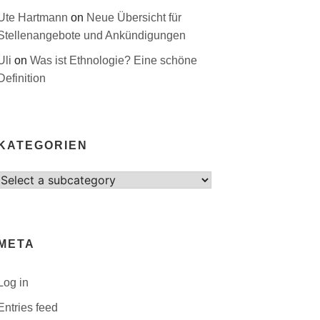
Ute Hartmann
on
Neue Übersicht für
Stellenangebote und Ankündigungen
Uli
on
Was ist Ethnologie? Eine schöne
Definition
KATEGORIEN
Select
category
META
Log in
Entries feed