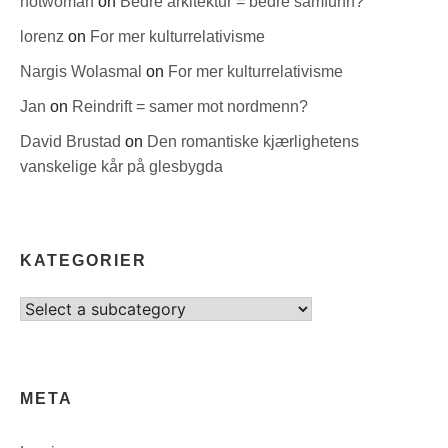
hotwoman
on
Bedre arkitektur = bedre samfunn?
lorenz
on
For mer kulturrelativisme
Nargis Wolasmal
on
For mer kulturrelativisme
Jan
on
Reindrift = samer mot nordmenn?
David Brustad
on
Den romantiske kjærlighetens
vanskelige kår på glesbygda
KATEGORIER
Select
category
META