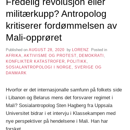
Fredelig revolusjon eller
militærkupp? Antropolog
kritiserer fordømmelsen av
Mali-opprøret
Published on
AUGUST 28, 2020
by
LORENZ
Posted in
AFRIKA
,
AKTIVISME OG PROTEST
,
DEMOKRATI
,
KONFLIKTER KATASTROFER
,
POLITIKK
,
SOSIALANTROPOLOGI I NORGE, SVERIGE OG
DANMARK
Hvorfor er det internasjonalle samfunn på folkets side
i Libanon og Belarus mens det forsvarer regimet i
Mali? Sosialantropolog Sten Hagberg fra Uppsala
Universitet bidrar i et intervju i Klassekampen med
nye perspektiver på hendelsene i Mali. Han har
forsket…