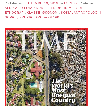
Published on
SEPTEMBER 9, 2019
by
LORENZ
Posted in
AFRIKA
,
BYFORSKNING
,
FELTARBEID METODE
ETNOGRAFI
,
KLASSE
,
ØKONOMI
,
SOSIALANTROPOLOGI I
NORGE, SVERIGE OG DANMARK