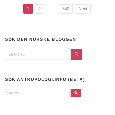
Posts
1
2
…
342
Next
navigation
SØK DEN NORSKE BLOGGEN
Search
for:
Search
SØK ANTROPOLOGI.INFO (BETA)
Search
🔍
the
site