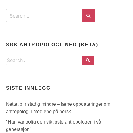
Search
for:
Search
SØK ANTROPOLOGI.INFO (BETA)
Search
🔍
the
site
SISTE INNLEGG
Nettet blir stadig mindre – færre oppdateringer om
antropologi i mediene på norsk
"Han var trolig den viktigste antropologen i vår
generasjon"