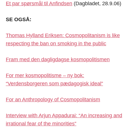
Et par spørsmål til Anfindsen
(Dagbladet, 28.9.06)
SE OGSÅ:
Thomas Hylland Eriksen: Cosmopolitanism is like
respecting the ban on smoking in the public
Fram med den dagligdagse kosmopolitismen
For mer kosmopolitisme – ny bok:
“Verdensborgeren som pædagogisk ideal”
For an Anthropology of Cosmopolitanism
Interview with Arjun Appadurai: “An increasing and
irrational fear of the minorities”