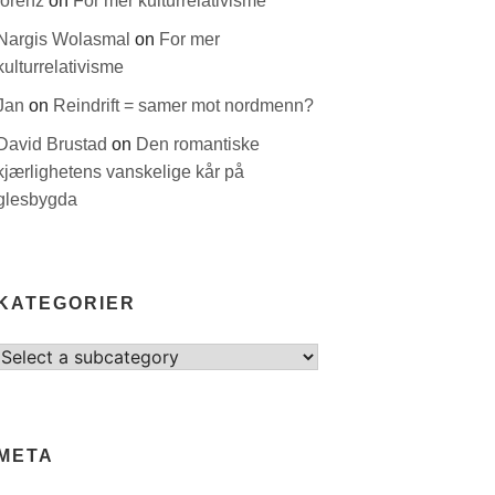
lorenz
on
For mer kulturrelativisme
Nargis Wolasmal
on
For mer
kulturrelativisme
Jan
on
Reindrift = samer mot nordmenn?
David Brustad
on
Den romantiske
kjærlighetens vanskelige kår på
glesbygda
KATEGORIER
Select
category
META