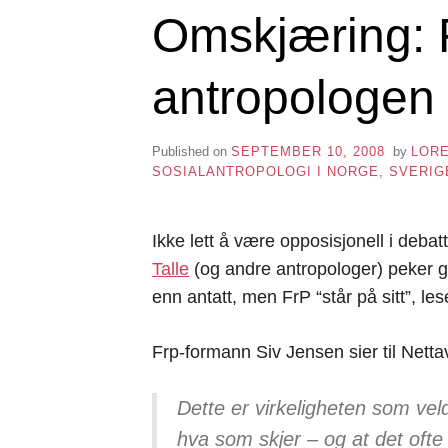
Omskjæring: F
antropologen
Published on
SEPTEMBER 10, 2008
by
LOR
SOSIALANTROPOLOGI I NORGE, SVERI
Ikke lett å være opposisjonell i deba
Talle
(og andre antropologer) peker 
enn antatt, men FrP “står på sitt”, lese
Frp-formann Siv Jensen sier til Netta
Dette er virkeligheten som vel
hva som skjer – og at det ofte 