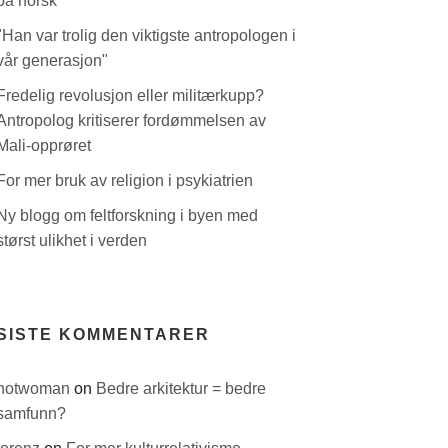
på norsk
"Han var trolig den viktigste antropologen i
vår generasjon"
Fredelig revolusjon eller militærkupp?
Antropolog kritiserer fordømmelsen av
Mali-opprøret
For mer bruk av religion i psykiatrien
Ny blogg om feltforskning i byen med
størst ulikhet i verden
SISTE KOMMENTARER
hotwoman
on
Bedre arkitektur = bedre
samfunn?