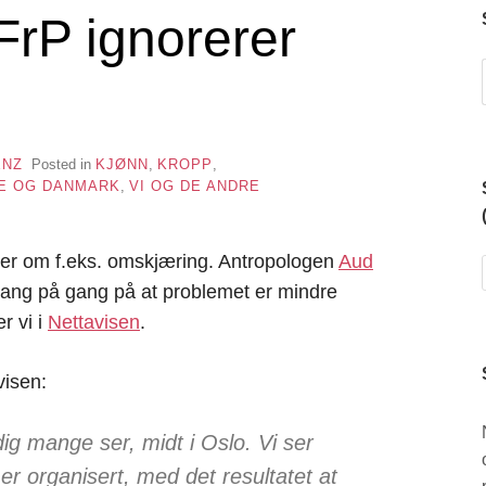
rP ignorerer
ENZ
Posted in
KJØNN
,
KROPP
,
GE OG DANMARK
,
VI OG DE ANDRE
tter om f.eks. omskjæring. Antropologen
Aud
gang på gang på at problemet er mindre
r vi i
Nettavisen
.
visen:
dig mange ser, midt i Oslo. Vi ser
er organisert, med det resultatet at