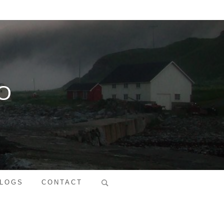
O
Search
LOGS
CONTACT
for: