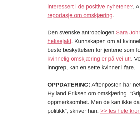
interessert i de positive nyhetene?
. 
reportasje om omskjæring
.
Den svenske antropologen
Sara Joh
heksejakt
. Kunnskapen om at kvinneli
beste beskyttelsen for jentene som fo
kvinnelig omskjæring er på vei ut!
. V
inngrep, kan en sette kvinner i fare.
OPPDATERING:
Aftenposten har net
Hylland Eriksen om omskjæring. “Grip
oppmerksomhet. Men de kan ikke da
politikk”, skriver han.
>> les hele kro