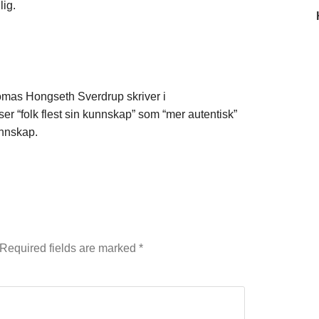
lig.
omas Hongseth Sverdrup skriver i
er “folk flest sin kunnskap” som “mer autentisk”
unnskap.
Required fields are marked
*