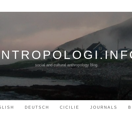
ANTROPOLOGI.INF
social and cultural anthropology blog
GLISH
DEUTSCH
CICILIE
JOURNALS
B