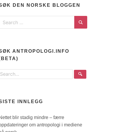
SØK DEN NORSKE BLOGGEN
Search
for:
Search
SØK ANTROPOLOGI.INFO
(BETA)
Search
🔍
the
site
SISTE INNLEGG
Nettet blir stadig mindre – færre
oppdateringer om antropologi i mediene