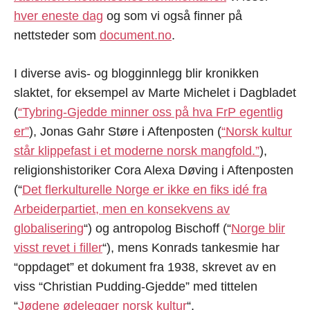
hver eneste dag
og som vi også finner på
nettsteder som
document.no
.
I diverse avis- og blogginnlegg blir kronikken
slaktet, for eksempel av Marte Michelet i Dagbladet
(
“Tybring-Gjedde minner oss på hva FrP egentlig
er”
), Jonas Gahr Støre i Aftenposten (
“Norsk kultur
står klippefast i et moderne norsk mangfold.”
),
religionshistoriker Cora Alexa Døving i Aftenposten
(“
Det flerkulturelle Norge er ikke en fiks idé fra
Arbeiderpartiet, men en konsekvens av
globalisering
“) og antropolog Bischoff (“
Norge blir
visst revet i filler
“), mens Konrads tankesmie har
“oppdaget” et dokument fra 1938, skrevet av en
viss “Christian Pudding-Gjedde” med tittelen
“
Jødene ødelegger norsk kultur
“.