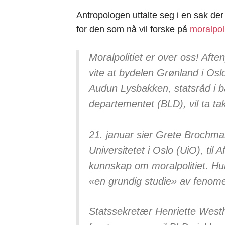
Antropologen uttalte seg i en sak der
for den som nå vil forske på
moralpoli
Moralpolitiet er over oss! Afte
vite at bydelen Grønland i Os
Audun Lysbakken, statsråd i bar
departementet (BLD), vil ta tak
21. januar sier Grete Brochman
Universitetet i Oslo (UiO), til
kunnskap om moralpolitiet. Hun 
«en grundig studie» av fenom
Statssekretær Henriette Westhr