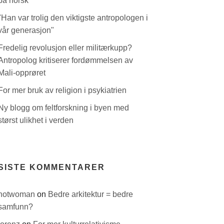
på norsk
"Han var trolig den viktigste antropologen i
vår generasjon"
Fredelig revolusjon eller militærkupp?
Antropolog kritiserer fordømmelsen av
Mali-opprøret
For mer bruk av religion i psykiatrien
Ny blogg om feltforskning i byen med
størst ulikhet i verden
SISTE KOMMENTARER
hotwoman
on
Bedre arkitektur = bedre
samfunn?