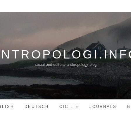
ANTROPOLOGI.INF
social and cultural anthropology blog
GLISH
DEUTSCH
CICILIE
JOURNALS
B