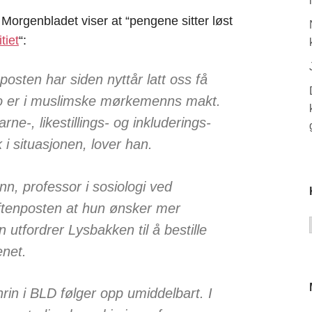
 Morgenbladet viser at “pengene sitter løst
tiet
“:
nposten har siden nyttår latt oss få
lo er i muslimske mørkemenns makt.
ne-, likestillings- og inkluderings-
 i situasjonen, lover han.
n, professor i sosiologi ved
 Aftenposten at hun ønsker mer
utfordrer Lysbakken til å bestille
enet.
in i BLD følger opp umiddelbart. I