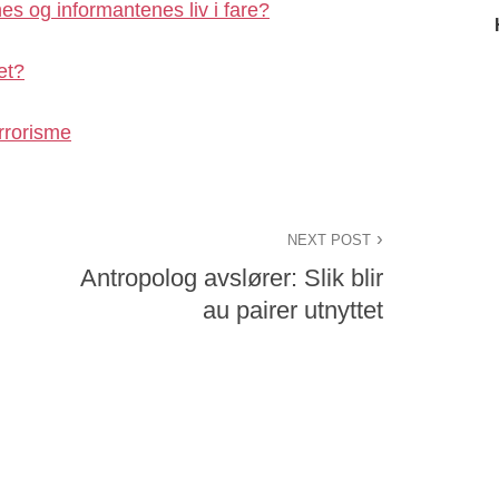
nes og informantenes liv i fare?
et?
rrorisme
NEXT POST
Antropolog avslører: Slik blir
au pairer utnyttet