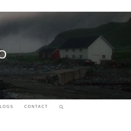
O
Search
LOGS
CONTACT
for: