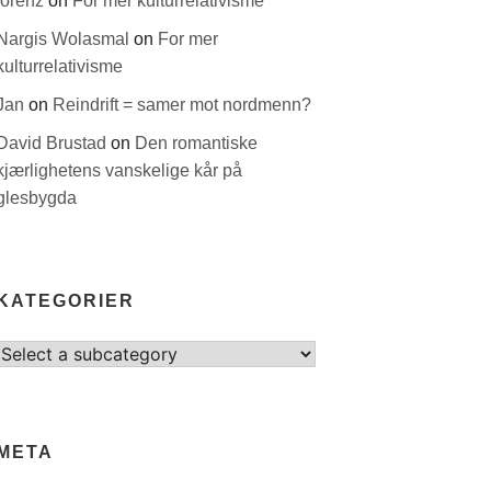
lorenz
on
For mer kulturrelativisme
Nargis Wolasmal
on
For mer
kulturrelativisme
Jan
on
Reindrift = samer mot nordmenn?
David Brustad
on
Den romantiske
kjærlighetens vanskelige kår på
glesbygda
KATEGORIER
Select
category
META