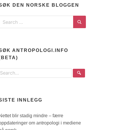
SØK DEN NORSKE BLOGGEN
Search
for:
Search
SØK ANTROPOLOGI.INFO
(BETA)
Search
🔍
the
site
SISTE INNLEGG
Nettet blir stadig mindre – færre
oppdateringer om antropologi i mediene