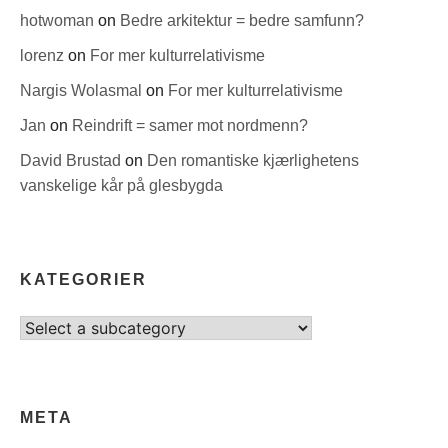
hotwoman
on
Bedre arkitektur = bedre samfunn?
lorenz
on
For mer kulturrelativisme
Nargis Wolasmal
on
For mer kulturrelativisme
Jan
on
Reindrift = samer mot nordmenn?
David Brustad
on
Den romantiske kjærlighetens
vanskelige kår på glesbygda
KATEGORIER
Select
category
META