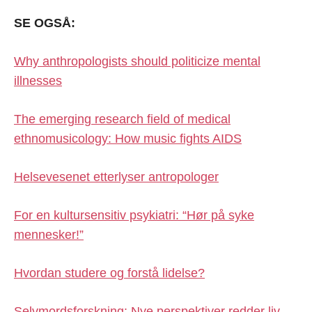
SE OGSÅ:
Why anthropologists should politicize mental
illnesses
The emerging research field of medical
ethnomusicology: How music fights AIDS
Helsevesenet etterlyser antropologer
For en kultursensitiv psykiatri: “Hør på syke
mennesker!”
Hvordan studere og forstå lidelse?
Selvmordsforskning: Nye perspektiver redder liv