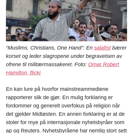
“Muslims, Christians, One Hand”: En
salafist
bærer
korset og leder slagropene under begravelsen av
ofrene til militærmassakeret. Foto:
Omar Robert
Hamilton, flickr
En kan lure på hvorfor mainstreammediene
rapporterer slik de gjør. En mulig forklaring er
fordommer og generelt overfokus på religion når
det gjelder Midtøsten. En annen forklaring er at de
stoler for mye på internasjonale nyhetsbyråer som
ap og Reuters. Nyhetsbyråene har nemlig stort sett