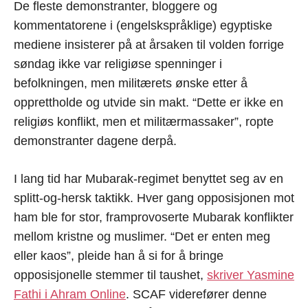
De fleste demonstranter, bloggere og
kommentatorene i (engelskspråklige) egyptiske
mediene insisterer på at årsaken til volden forrige
søndag ikke var religiøse spenninger i
befolkningen, men militærets ønske etter å
opprettholde og utvide sin makt. “Dette er ikke en
religiøs konflikt, men et militærmassaker”, ropte
demonstranter dagene derpå.
I lang tid har Mubarak-regimet benyttet seg av en
splitt-og-hersk taktikk. Hver gang opposisjonen mot
ham ble for stor, framprovoserte Mubarak konflikter
mellom kristne og muslimer. “Det er enten meg
eller kaos”, pleide han å si for å bringe
opposisjonelle stemmer til taushet,
skriver Yasmine
Fathi i Ahram Online
. SCAF viderefører denne