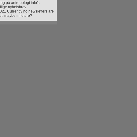
eg på antropologi.info's
lige nyhetsbrev:
021 Currently no newsletters are
ut, maybe in future?