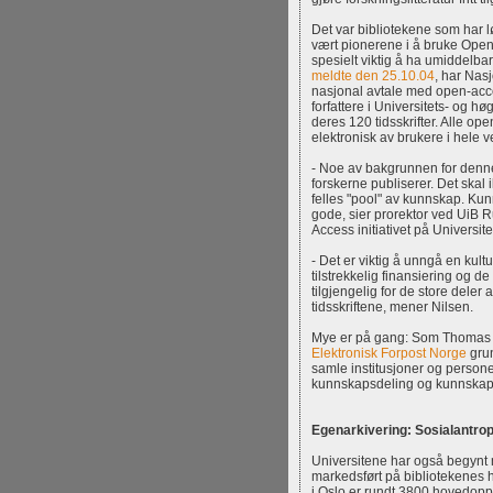
Det var bibliotekene som har l
vært pionerene i å bruke Open 
spesielt viktig å ha umiddelbar 
meldte den 25.10.04
, har Nas
nasjonal avtale med open-acce
forfattere i Universitets- og hø
deres 120 tidsskrifter. Alle op
elektronisk av brukere i hele 
- Noe av bakgrunnen for denne
forskerne publiserer. Det skal
felles "pool" av kunnskap. Kun
gode, sier prorektor ved UiB 
Access initiativet på Universitet
- Det er viktig å unngå en kultu
tilstrekkelig finansiering og de
tilgjengelig for de store deler 
tidsskriftene, mener Nilsen.
Mye er på gang: Som Thomas 
Elektronisk Forpost Norge
grun
samle institusjoner og persone
kunnskapsdeling og kunnskap
Egenarkivering: Sosialantrop
Universitene har også begynt m
markedsført på bibliotekenes 
i Oslo er rundt 3800 hovedopp