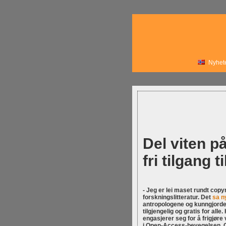
Nyhet
Del viten på
fri tilgang 
- Jeg er lei maset rundt copy
forskningslitteratur. Det
sa n
antropologene og kunngjorde at
tilgjengelig og gratis for all
engasjerer seg for å frigjøre
i Open-Access-bevegelsen. O