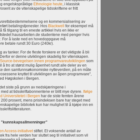
og engelskspråklige
Ethnologie heute
, i klassisk
rosent av de vitenskapelige tidsskriftene er fritt
vsrettsbestemmelsene og en kommersialisering av
ført betalingstjenester. Hos
Blackwell
for eksempel må
få tilgang til en eneste artikkel hvis en ikke er
ettstedet hausarbeiten.de studentene med penger hvis
: For å laste ned en hovedoppgave må
re betale rundt 30 Euro (240kr).
av tanker. For de fleste forskere er det viktigste å bli
e. Derfor er denne utviklingen skadelig for vitenskapen.
Source-bevegelsen innen programvareutviklingen
som
l å tro at størst mulig åpenhet rundt alle deler av en
øke den samfunnsøkonomiske nytteverdien, på en måte
essene knyttet til utviklingen av åpen programvare",
ved Høgskolen i Bergen.
 i det siste på grunn av nedskjæringene i
 med at tidsskriftabonnentene er blitt mye dyrere.
Ifølge
 Universitetet i Bergen
har de siste femten årene
ed 200 prosent, mens prisindeksen bare har steget med
tenskapelige bibliotek kun har mulighet til å kjøpe inn en
skriftslitteraturen.
 "kunnskapsallmenninger"
n Access-initiativet
stiftet. Et voksende antall av
tek fra hele verden har sluttet seg til initiativet som vil
ilgjengelig på internett.