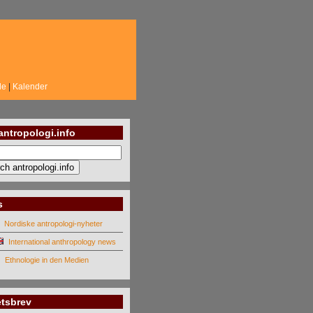
de
|
Kalender
antropologi.info
s
Nordiske antropologi-nyheter
International anthropology news
Ethnologie in den Medien
tsbrev