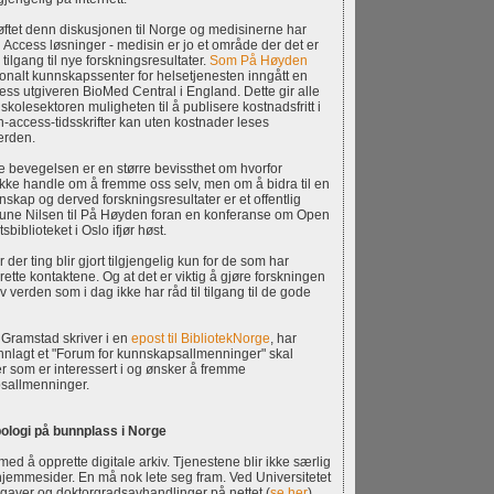
øftet denn diskusjonen til Norge og medisinerne har
Access løsninger - medisin er jo et område der det er
tilgang til nye forskningsresultater.
Som På Høyden
jonalt kunnskapssenter for helsetjenesten inngått en
ss utgiveren BioMed Central i England. Dette gir alle
gskolesektoren muligheten til å publisere kostnadsfritt i
en-access-tidsskrifter kan uten kostnader leses
verden.
 bevegelsen er en større bevissthet om hvorfor
 ikke handle om å fremme oss selv, men om å bidra til en
nskap og derved forskningsresultater er et offentlig
Rune Nilsen til På Høyden foran en konferanse om Open
sbiblioteket i Oslo ifjør høst.
r der ting blir gjort tilgjengelig kun for de som har
 rette kontaktene. Og at det er viktig å gjøre forskningen
av verden som i dag ikke har råd til tilgang til de gode
Gramstad skriver i en
epost til BibliotekNorge
, har
nlagt et "Forum for kunnskapsallmenninger" skal
r som er interessert i og ønsker å fremme
sallmenninger.
ologi på bunnplass i Norge
ed å opprette digitale arkiv. Tjenestene blir ikke særlig
hjemmesider. En må nok lete seg fram. Ved Universitetet
gaver og doktorgradsavhandlinger på nettet (
se her
).