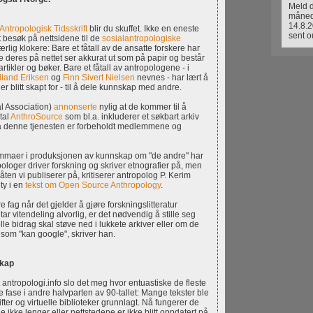
Meld d
måned
14.8.2
 Antropologisk Tidsskrift
blir du skuffet. Ikke en eneste
sent o
 et besøk på nettsidene til de
sosialantropologiske
rlig klokere: Bare et fåtall av de ansatte forskere har
ene deres på nettet ser akkurat ut som på papir og består
tikler og bøker. Bare et fåtall av antropologene - i
land Eriksen
og
Finn Sivert Nielsen
nevnes - har lært å
 er blitt skapt for - til å dele kunnskap med andre.
l Association)
annonserte
nylig at de kommer til å
tal
AnthroSource
som bl.a. inkluderer et søkbart arkiv
gså denne tjenesten er forbeholdt medlemmene og
lemmaer i produksjonen av kunnskap om "de andre" har
pologer driver forskning og skriver etnografier på, men
ten vi publiserer på, kritiserer antropolog P. Kerim
ty i en
tekst om Open Source Anthropology
.
e fag når det gjelder å gjøre forskningslitteratur
tar vitendeling alvorlig, er det nødvendig å stille seg
le bidrag skal støve ned i lukkete arkiver eller om de
e som "kan google", skriver han.
skap
antropologi.info slo det meg hvor entuastiske de fleste
te fase i andre halvparten av 90-tallet: Mange tekster ble
rifter og virtuelle biblioteker grunnlagt. Nå fungerer de
ene ikke lenger eller nettstedene er ikke blitt oppdatert på