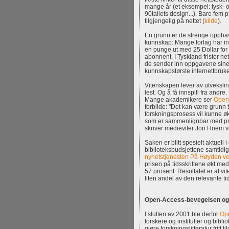
mange år (et eksempel: tysk- 
90tallets design...). Bare fem p
tilgjengelig på nettet (
kilde
).
En grunn er de strenge oppha
kunnskap: Mange forlag har inn
en punge ut med 25 Dollar for å 
abonnent. I Tyskland frister n
de sender inn oppgavene sine
kunnskapstørste internettbruke
Vitenskapen lever av utveksling 
lest. Og å få innspill fra andr
Mange akademikere ser
Open
forbilde: "Det kan være grunn ti
forskningsprosess vil kunne 
som er sammenlignbar med pros
skriver medieviter Jon Hoem 
Saken er blitt spesielt aktuell
biblioteksbudsjettene samtidig
nyhetstjenesten På Høyden ved
prisen på tidsskriftene økt m
57 prosent. Resultatet er at vi
liten andel av den relevante tids
Open-Access-bevegelsen og
I slutten av 2001 ble derfor
Ope
forskere og institutter og biblio
gjøre forskningslitteratur fritt t