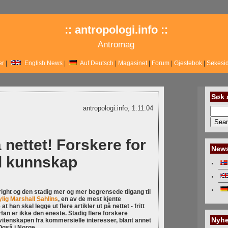
:: antropologi.info ::
Antromag
er
|
English News
|
Auf Deutsch
|
Magasinet
|
Forum
|
Gjestebok
|
Søkesi
Søk 
antropologi.info, 1.11.04
 nettet! Forskere for
New
til kunnskap
right og den stadig mer og mer begrensede tilgang til
ylig Marshall Sahlins
, en av de mest kjente
 han skal legge ut flere artikler ut på nettet - fritt
e. Han er ikke den eneste. Stadig flere forskere
Nyhe
 vitenskapen fra kommersielle interesser, blant annet
gså i Norge.