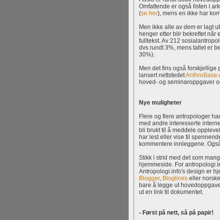
Omfattende er også listen i ark
(
se her
), mens en ikke har kom
Men ikke alle av dem er lagt u
henger etter blir bekreftet nå
fulltekst. Av 212 sosialantropol
dvs rundt 3%, mens tallet er b
30%).
Men det fins også forskjellige p
lansert nettstedet
AnthroBase
hoved- og seminaroppgaver og 
Nye muligheter
Flere og flere antropologer 
med andre interesserte intern
bli brukt til å meddele oppleve
har lest eller vise til spennend
kommentere innleggene. Også a
Stikk i strid med det som mange
hjemmeside. For antropologi.i
Antropologi.info's design er 
Blogger
,
Bloglines
eller norsk
bare å legge ut hovedoppgaven,
ut en link til dokumentet.
- Først på nett, så på papir!