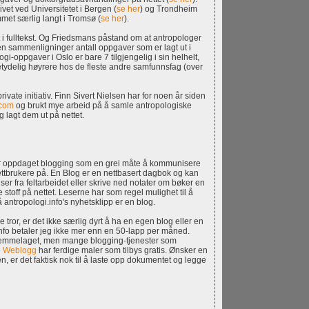
ivet ved Universitetet i Bergen (
se her
) og Trondheim
met særlig langt i Tromsø (
se her
).
t i fulltekst. Og Friedsmans påstand om at antropologer
r en sammenligninger antall oppgaver som er lagt ut i
ogi-oppgaver i Oslo er bare 7 tilgjengelig i sin helhelt,
etydelig høyrere hos de fleste andre samfunnsfag (over
rivate initiativ. Finn Sivert Nielsen har for noen år siden
.com
og brukt mye arbeid på å samle antropologiske
lagt dem ut på nettet.
har oppdaget blogging som en grei måte å kommunisere
ettbrukere på. En Blog er en nettbasert dagbok og kan
lser fra feltarbeidet eller skrive ned notater om bøker en
e stoff på nettet. Leserne har som regel mulighet til å
ntropologi.info's nyhetsklipp er en blog.
 tror, er det ikke særlig dyrt å ha en egen blog eller en
nfo betaler jeg ikke mer enn en 50-lapp per måned.
hjemmelaget, men mange blogging-tjenester som
e
Weblogg
har ferdige maler som tilbys gratis. Ønsker en
 er det faktisk nok til å laste opp dokumentet og legge