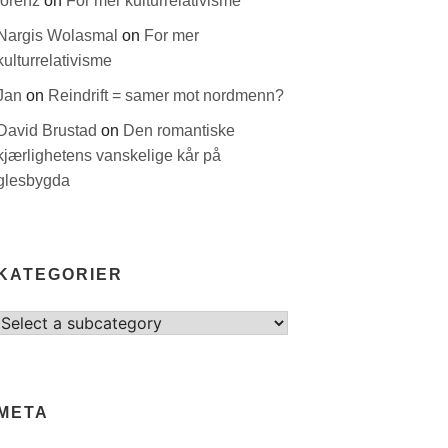
lorenz
on
For mer kulturrelativisme
Nargis Wolasmal
on
For mer
kulturrelativisme
Jan
on
Reindrift = samer mot nordmenn?
David Brustad
on
Den romantiske
kjærlighetens vanskelige kår på
glesbygda
KATEGORIER
Select
category
META