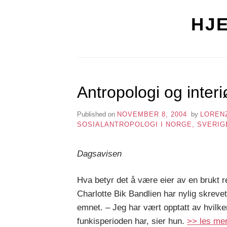
HJ
Antropologi og inter
Published on
NOVEMBER 8, 2004
by
LOREN
SOSIALANTROPOLOGI I NORGE, SVERI
Dagsavisen
Hva betyr det å være eier av en brukt r
Charlotte Bik Bandlien har nylig skrev
emnet. – Jeg har vært opptatt av hvilk
funkisperioden har, sier hun.
>> les me