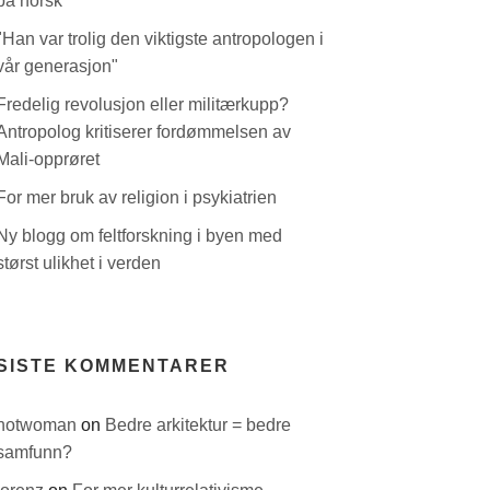
på norsk
"Han var trolig den viktigste antropologen i
vår generasjon"
Fredelig revolusjon eller militærkupp?
Antropolog kritiserer fordømmelsen av
Mali-opprøret
For mer bruk av religion i psykiatrien
Ny blogg om feltforskning i byen med
størst ulikhet i verden
SISTE KOMMENTARER
hotwoman
on
Bedre arkitektur = bedre
samfunn?