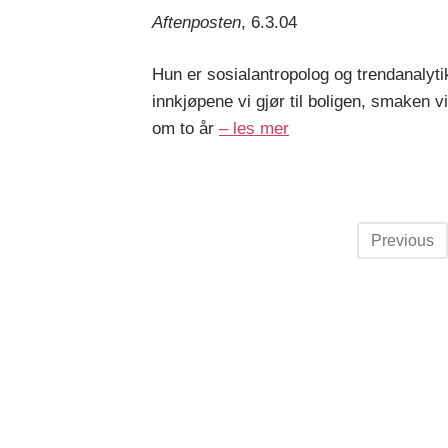
Aftenposten
, 6.3.04
Hun er sosialantropolog og trendanalyt
innkjøpene vi gjør til boligen, smaken vi
om to år
– les mer
Posts
Previous
navigation