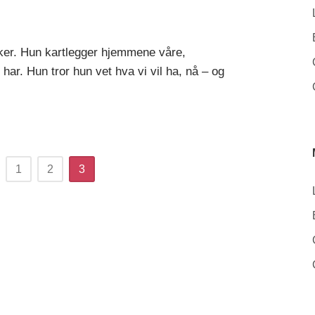
iker. Hun kartlegger hjemmene våre,
 har. Hun tror hun vet hva vi vil ha, nå – og
1
2
3