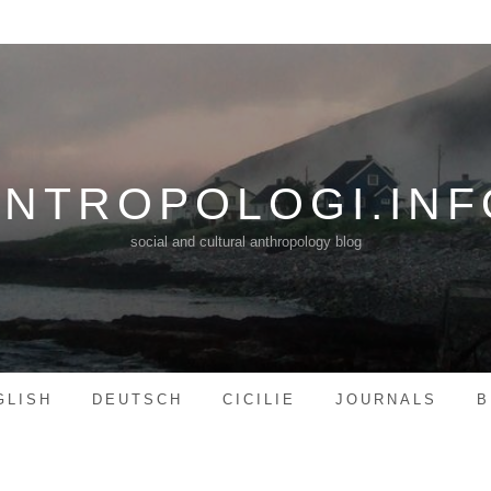
ANTROPOLOGI.INF
social and cultural anthropology blog
GLISH
DEUTSCH
CICILIE
JOURNALS
B