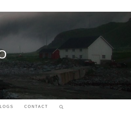
O
Search
LOGS
CONTACT
for: