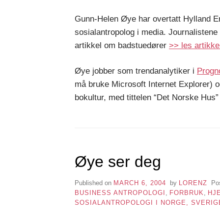
Gunn-Helen Øye har overtatt Hylland E
sosialantropolog i media. Journalistene
artikkel om badstuedører
>> les artikke
Øye jobber som trendanalytiker i
Progn
må bruke Microsoft Internet Explorer)
bokultur, med tittelen “Det Norske Hus
Øye ser deg
Published on
MARCH 6, 2004
by
LORENZ
Po
BUSINESS ANTROPOLOGI
,
FORBRUK
,
HJ
SOSIALANTROPOLOGI I NORGE, SVERI