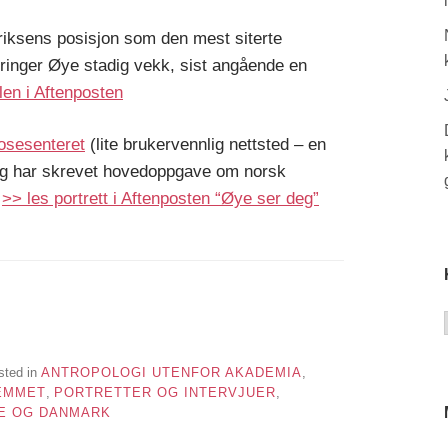
riksens posisjon som den mest siterte
 ringer Øye stadig vekk, sist angående en
len i Aftenposten
osesenteret
(lite brukervennlig nettsted – en
 og har skrevet hovedoppgave om norsk
”
>> les portrett i Aftenposten “Øye ser deg”
sted in
ANTROPOLOGI UTENFOR AKADEMIA
,
EMMET
,
PORTRETTER OG INTERVJUER
,
GE OG DANMARK