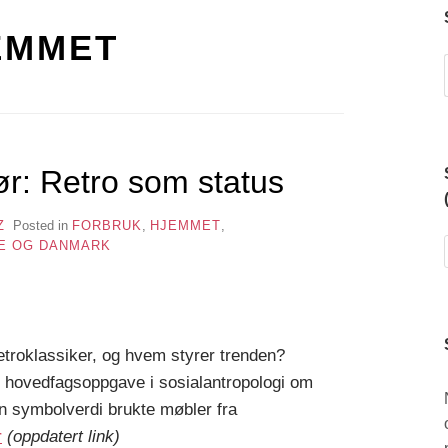
EMMET
iør: Retro som status
Z
Posted in
FORBRUK
,
HJEMMET
,
GE OG DANMARK
etroklassiker, og hvem styrer trenden?
et hovedfagsoppgave i sosialantropologi om
en symbolverdi brukte møbler fra
r
(oppdatert link)