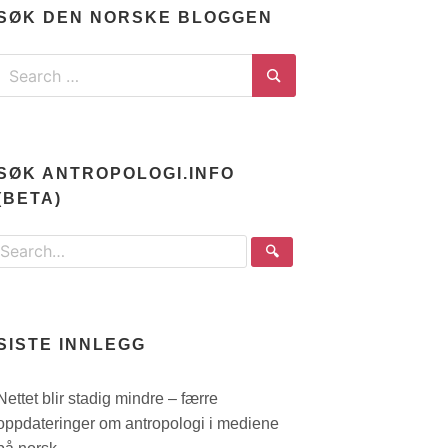
SØK DEN NORSKE BLOGGEN
Search
for:
Search
SØK ANTROPOLOGI.INFO
(BETA)
Search
🔍
the
site
SISTE INNLEGG
Nettet blir stadig mindre – færre
oppdateringer om antropologi i mediene