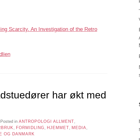
 Scarcity. An Investigation of the Retro
dlien
adstuedører har økt med
Posted in
ANTROPOLOGI ALLMENT
,
RBRUK
,
FORMIDLING
,
HJEMMET
,
MEDIA
,
GE OG DANMARK