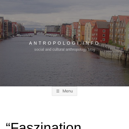
Skip
to
content
ANTROPOLOGI.INFO
social and cultural anthropology blog
Menu
“Faszination