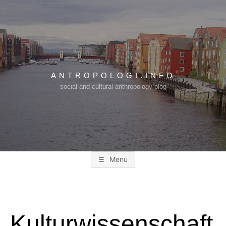
Skip
to
content
ANTROPOLOGI.INFO
social and cultural anthropology blog
Menu
Kulturwissenschaft