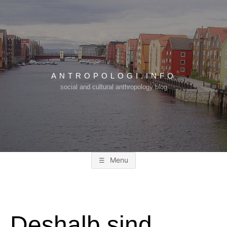
Skip
to
content
ANTROPOLOGI.INFO
social and cultural anthropology blog
Menu
Deshalb sind