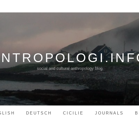
ANTROPOLOGI.INF
social and cultural anthropology blog
GLISH
DEUTSCH
CICILIE
JOURNALS
B