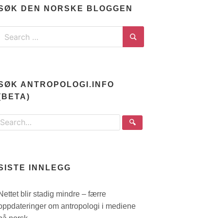
SØK DEN NORSKE BLOGGEN
Search
for:
Search
SØK ANTROPOLOGI.INFO
(BETA)
Search
🔍
the
site
SISTE INNLEGG
Nettet blir stadig mindre – færre
oppdateringer om antropologi i mediene