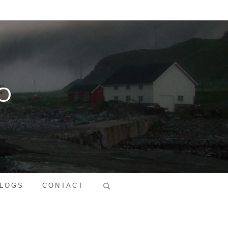
O
Search
LOGS
CONTACT
for: