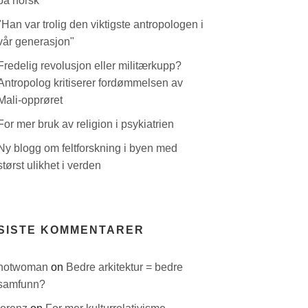
på norsk
"Han var trolig den viktigste antropologen i
vår generasjon"
Fredelig revolusjon eller militærkupp?
Antropolog kritiserer fordømmelsen av
Mali-opprøret
For mer bruk av religion i psykiatrien
Ny blogg om feltforskning i byen med
størst ulikhet i verden
SISTE KOMMENTARER
hotwoman
on
Bedre arkitektur = bedre
samfunn?