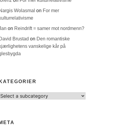
lorenz
on
For mer kulturrelativisme
Nargis Wolasmal
on
For mer
kulturrelativisme
Jan
on
Reindrift = samer mot nordmenn?
David Brustad
on
Den romantiske
kjærlighetens vanskelige kår på
glesbygda
KATEGORIER
Select
category
META