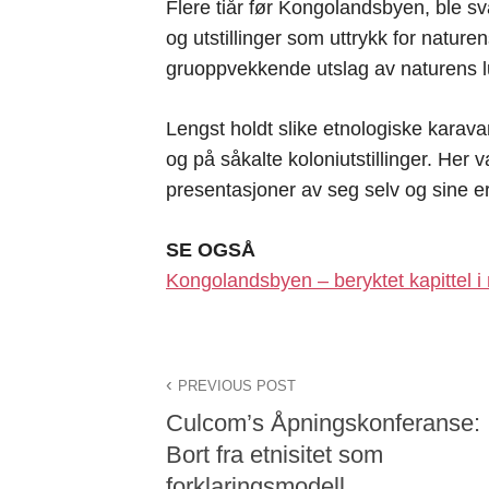
Flere tiår før Kongolandsbyen, ble sv
og utstillinger som uttrykk for natur
gruoppvekkende utslag av naturens l
Lengst holdt slike etnologiske karava
og på såkalte koloniutstillinger. Her
presentasjoner av seg selv og sine e
SE OGSÅ
Kongolandsbyen – beryktet kapittel i n
PREVIOUS POST
Culcom’s Åpningskonferanse:
Bort fra etnisitet som
forklaringsmodell