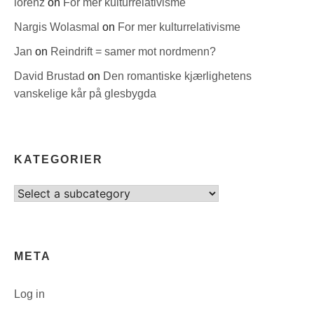
lorenz
on
For mer kulturrelativisme
Nargis Wolasmal
on
For mer kulturrelativisme
Jan
on
Reindrift = samer mot nordmenn?
David Brustad
on
Den romantiske kjærlighetens
vanskelige kår på glesbygda
KATEGORIER
Select
category
META
Log in