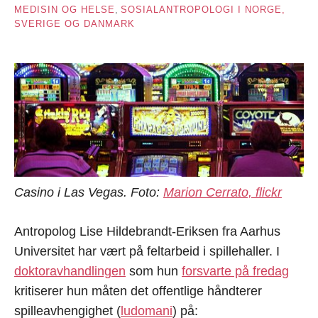
MEDISIN OG HELSE
,
SOSIALANTROPOLOGI I NORGE,
SVERIGE OG DANMARK
Casino i Las Vegas. Foto:
Marion Cerrato, flickr
Antropolog Lise Hildebrandt-Eriksen fra Aarhus
Universitet har vært på feltarbeid i spillehaller. I
doktoravhandlingen
som hun
forsvarte på fredag
kritiserer hun måten det offentlige håndterer
spilleavhengighet (
ludomani
) på: