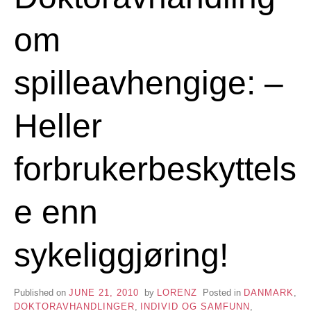
om
spilleavhengige: –
Heller
forbrukerbeskyttels
e enn
sykeliggjøring!
Published on
JUNE 21, 2010
by
LORENZ
Posted in
DANMARK
,
DOKTORAVHANDLINGER
,
INDIVID OG SAMFUNN
,