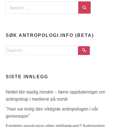
Search
for:
Search
SØK ANTROPOLOGI.INFO (BETA)
Search
🔍
the
site
SISTE INNLEGG
Nettet blir stadig mindre – færre oppdateringer om
antropologi i mediene på norsk
"Han var trolig den viktigste antropologen i vår
generasjon"
Fredelig revolusjon eller militærkupp? Antropolog