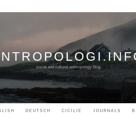
ANTROPOLOGI.INF
social and cultural anthropology blog
GLISH
DEUTSCH
CICILIE
JOURNALS
B