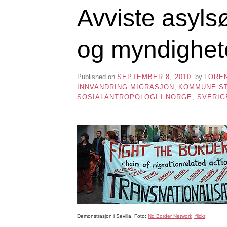
Avviste asyls
og myndighet
Published on
SEPTEMBER 8, 2010
by
LORE
INNVANDRING MIGRASJON
,
KOMMUNE ST
SOSIALANTROPOLOGI I NORGE, SVERI
Demonstrasjon i Sevilla. Foto:
No Border Network, flickr