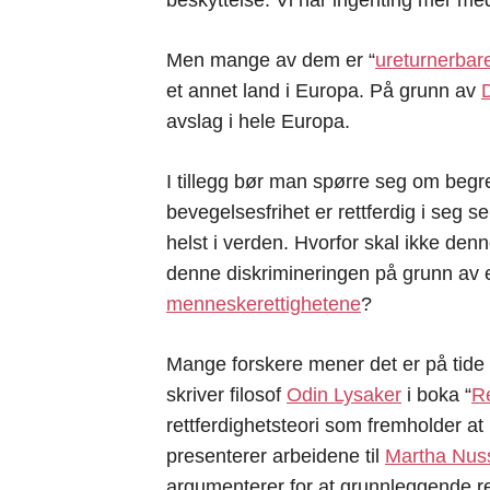
Men mange av dem er “
ureturnerbar
et annet land i Europa. På grunn av
avslag i hele Europa.
I tillegg bør man spørre seg om beg
bevegelsesfrihet er rettferdig i seg
helst i verden. Hvorfor skal ikke denn
denne diskrimineringen på grunn av en
menneskerettighetene
?
Mange forskere mener det er på tide 
skriver filosof
Odin Lysaker
i boka “
Re
rettferdighetsteori som fremholder a
presenterer arbeidene til
Martha Nu
argumenterer for at grunnleggende r