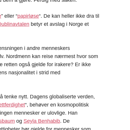
e
” eller “
papirløse
“. De kan heller ikke dra til
Dublinavtalen
betyr et avslag i Norge et
rensningen i andre menneskers
 selv. Nordmenn kan reise nærmest hvor som
e retten også gjelde for irakere? Er ikke
s nasjonalitet i strid med
å tenke nytt. Dagens globaliserte verden,
ttferdighet
“, behøver en kosmopolitisk
t ingen mennesker er ulovlige. Han
ssbaum
og
Seyla Benhabib
. De
ettigheter bør gjelde for mennesker som