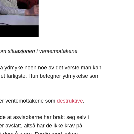
o om situasjonen i ventemottakene
 å ydmyke noen noe av det verste man kan
et farligste. Hun betegner ydmykelse som
ner ventemottakene som
destruktive
.
 at asylsøkerne har brakt seg selv i
 avslått, altså har de ikke krav på
ed dem å gjøre. Ferdig med saken.