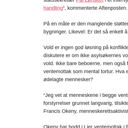
handling
“, kommenterte Aftenposten.
På en måte er den manglende støtten 
bygninger. Likevel: Er det så enkelt
Vold er ingen god løsning på konflik
diskutere er om ikke asylsøkernes vol
vold. Ikke bare beboerne, men også f
ventemottak som mental tortur. Hva
ødelagte mennesker?
“Jeg vet at menneskene i begge vent
forstyrrelser grunnet langvarig, tilsik
Francis Okeny, menneskerettsaktivist
Okeny har bodd i Lier ventemottak i fi