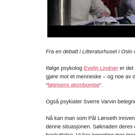
Fra en debatt i Litteraturhuset i Osl
Ifølge psykolog
Evelin Lindner
er det
gjøre mot et menneske – og noe av d
“
følelsens atombombe
“.
Også psykiater Sverre Varvin beteg
Nå kan man som Pål Lønseth innvende
denne situasjonen. Søknaden deres er
beskyttelse. Vi har ingenting mer m