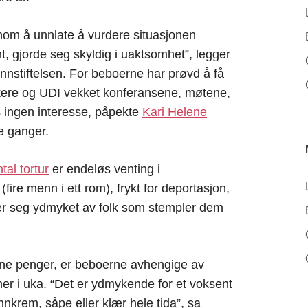
nom å unnlate å vurdere situasjonen
nt, gjorde seg skyldig i uaktsomhet”, legger
annstiftelsen. For beboerne har prøvd å få
kere og UDI vekket konferansene, møtene,
s ingen interesse, påpekte
Kari Helene
re ganger.
al tortur
er endeløs venting i
(fire menn i ett rom), frykt for deportasjon,
ler seg ydmyket av folk som stempler dem
ene penger, er beboerne avhengige av
er i uka. “Det er ydmykende for et voksent
krem, såpe eller klær hele tida”, sa