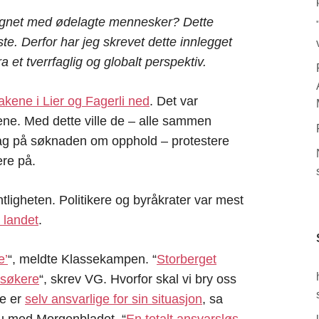
ignet med ødelagte mennesker? Dette
ste. Derfor har jeg skrevet dette innlegget
 et tverrfaglig og globalt perspektiv.
akene i Lier og Fagerli ned
. Det var
ne. Med dette ville de – alle sammen
lag på søknaden om opphold – protestere
re på.
tligheten. Politikere og byråkrater var mest
 landet
.
e’
“, meldte Klassekampen. “
Storberget
lsøkere
“, skrev VG. Hvorfor skal vi bry oss
e er
selv ansvarlige for sin situasjon
, sa
vju med Morgenbladet. “
En totalt ansvarsløs