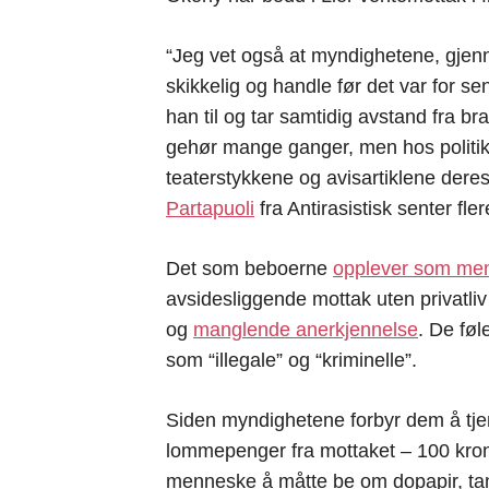
“Jeg vet også at myndighetene, gjen
skikkelig og handle før det var for se
han til og tar samtidig avstand fra br
gehør mange ganger, men hos politi
teaterstykkene og avisartiklene dere
Partapuoli
fra Antirasistisk senter fle
Det som beboerne
opplever som ment
avsidesliggende mottak uten privatliv 
og
manglende anerkjennelse
. De fø
som “illegale” og “kriminelle”.
Siden myndighetene forbyr dem å tj
lommepenger fra mottaket – 100 kron
menneske å måtte be om dopapir, tann