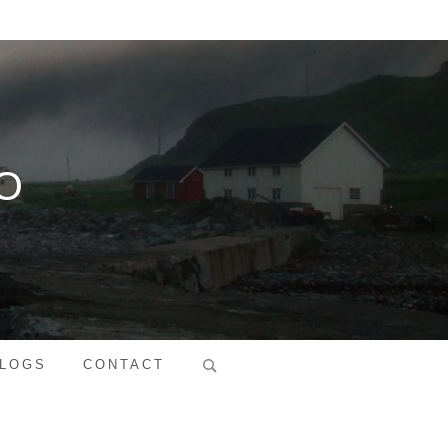
O
Search
LOGS
CONTACT
for: