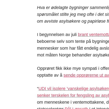
Hva er ødelagte bygninger sammenl
spørsmålet stilte jeg meg ofte i det si
om avviste asylsøkere og papirløse fra
I begynnelsen av juli
brant ventemott
beboerne selv som tente på bygninge
mennesker som har fått endelig avs
mot måten Norge behandler asylsøke
Opprøret fikk ikke mye sympati i offen
opptatte av å
sende opprørerne ut av
“
UDI vil isolere ‘vanskelige asylsøker
senker terskelen for fengsling av asy
om menneskene i ventemottakene, d
statssekretær
Pål Lønseth
i et inter