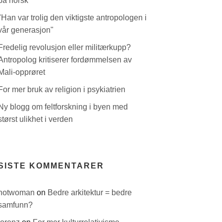
på norsk
"Han var trolig den viktigste antropologen i
vår generasjon"
Fredelig revolusjon eller militærkupp?
Antropolog kritiserer fordømmelsen av
Mali-opprøret
For mer bruk av religion i psykiatrien
Ny blogg om feltforskning i byen med
størst ulikhet i verden
SISTE KOMMENTARER
hotwoman
on
Bedre arkitektur = bedre
samfunn?