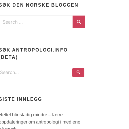
SØK DEN NORSKE BLOGGEN
Search
for:
Search
SØK ANTROPOLOGI.INFO
(BETA)
Search
🔍
the
site
SISTE INNLEGG
Nettet blir stadig mindre – færre
oppdateringer om antropologi i mediene