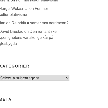
lorenz
on
For mer kulturrelativisme
Nargis Wolasmal
on
For mer
kulturrelativisme
Jan
on
Reindrift = samer mot nordmenn?
David Brustad
on
Den romantiske
kjærlighetens vanskelige kår på
glesbygda
KATEGORIER
Select
category
META