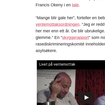
Francis Okeny i en
tale
.
“Mange blir gale her”, forteller en beb
ventemottaksordningen
. “Jeg er redd
her mer enn ett år. De blir ubrukelig
glemme.” En “
skyggerapport
” som no
rasediskrimineringskomité inneholder
asylsøkere.
Livet på ventemottak