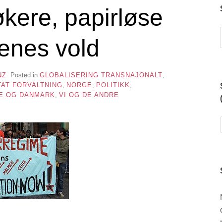
økere, papirløse
enes vold
NZ
Posted in
GLOBALISERING TRANSNAJONALT
,
AT FORVALTNING
,
NORGE
,
POLITIKK
,
GE OG DANMARK
,
VI OG DE ANDRE