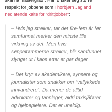
skal ha mastergrad”. Han ønsker seg større
respekt for jobbene som
Thorbjørn Jagland
nedlatende kalte for “drittjobber”
:
– Hvis jeg streiker, tar det fire-fem år før
samfunnet merker den minste lille
virkning av det. Men hvis
søppeltømmerne streiker, blir samfunnet
slynget ut i kaos etter et par dager.
– Det kryr av akademikere, synsere og
journalister som snakker om “vellykkede
innvandrere”. Da mener de alltid
advokater og tannleger, aldri taxisjåfører
og hjelpepleiere. Det er uheldig.