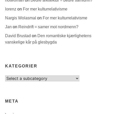
hotwoman
on
Bedre arkitektur = bedre samfunn?
lorenz
on
For mer kulturrelativisme
Nargis Wolasmal
on
For mer kulturrelativisme
Jan
on
Reindrift = samer mot nordmenn?
David Brustad
on
Den romantiske kjærlighetens
vanskelige kår på glesbygda
KATEGORIER
Select
category
META