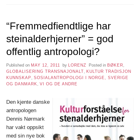
“Fremmedfiendtlige har
steinalderhjerner” = god
offentlig antropologi?
Published on
MAY 12, 2011
by
LORENZ
Posted in
BØKER
,
GLOBALISERING TRANSNAJONALT
,
KULTUR TRADISJON
KUNNSKAP
,
SOSIALANTROPOLOGI I NORGE, SVERIGE
OG DANMARK
,
VI OG DE ANDRE
Den kjente danske
antropologen
Dennis Nørmark
har vakt oppsikt
med sin nye bok