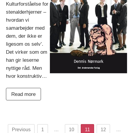
Kulturforståelse for
stenalderhjerner –
hvordan vi
samarbejder med
dem, der ikke er
ligesom os selv’.
Det virker som om
han gir leserne
nyttige råd. Men
hvor konstruktiv…
Read more
Posts
Previous
1
…
10
11
12
…