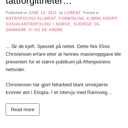
tattforgittheter…
Published on
JUNE 14, 2011
by
LORENZ
Posted in
ANTROPOLOGI ALLMENT
,
FORMIDLING
,
KJØNN
,
KROPP
,
SOSIALANTROPOLOGI I NORGE, SVERIGE OG
DANMARK
,
VI OG DE ANDRE
... får de kjeft. Spesielt på nettet. Dette fikk Elise
Christensen erfare etter at hennes masteroppgave ble
presentert for et større publikum på Aftenpostens
nettsider.
Christensen har gjort feltarbeid blant omskjærte
kvinner øst i Etiopia. I et intervju med Rannveig…
Read more