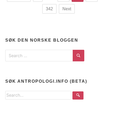
navigation
342
Next
SØK DEN NORSKE BLOGGEN
Search
for:
Search
SØK ANTROPOLOGI.INFO (BETA)
Search
🔍
the
site