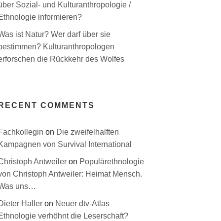
über Sozial- und Kulturanthropologie /
Ethnologie informieren?
Was ist Natur? Wer darf über sie
bestimmen? Kulturanthropologen
erforschen die Rückkehr des Wolfes
RECENT COMMENTS
Fachkollegin
on
Die zweifelhalften
Kampagnen von Survival International
Christoph Antweiler
on
Populärethnologie
von Christoph Antweiler: Heimat Mensch.
Was uns…
Dieter Haller
on
Neuer dtv-Atlas
Ethnologie verhöhnt die Leserschaft?