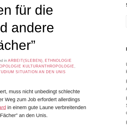
n für die
nd andere
ächer”
ed in
ARBEIT(SLEBEN)
,
ETHNOLOGIE
ROPOLOGIE KULTURANTHROPOLOGIE
,
TUDIUM SITUATION AN DEN UNIS
rt, muss nicht unbedingt schlechte
r Weg zum Job erfordert allerdings
ard
in einem gute Laune verbreitenden
-Fächer” an den Unis.