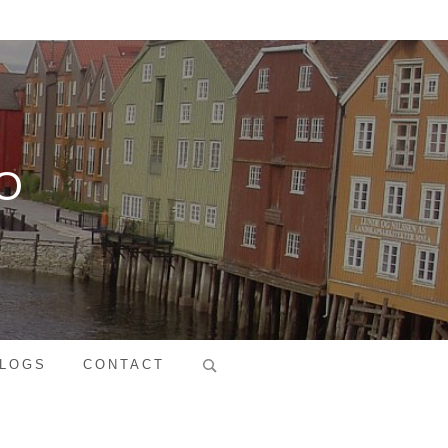
O
Search
LOGS
CONTACT
for: