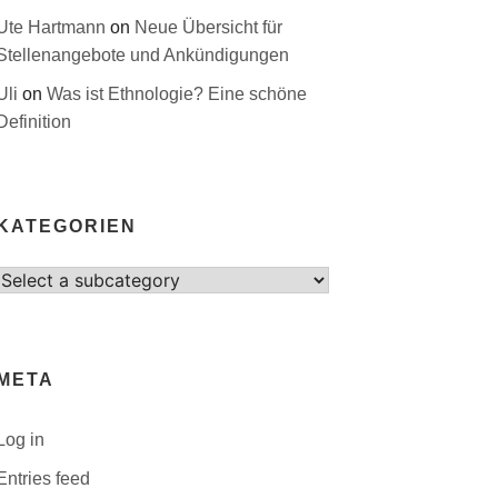
Ute Hartmann
on
Neue Übersicht für
Stellenangebote und Ankündigungen
Uli
on
Was ist Ethnologie? Eine schöne
Definition
KATEGORIEN
Select
category
META
Log in
Entries feed