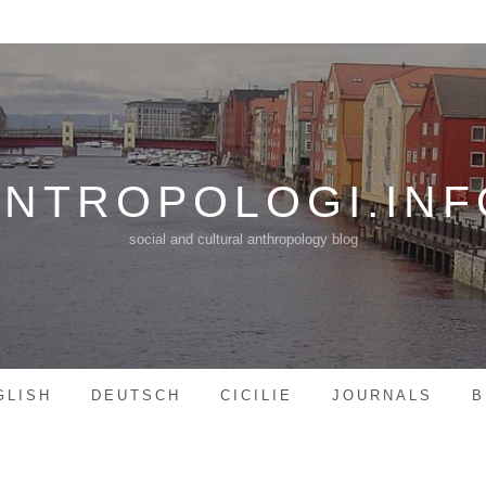
ANTROPOLOGI.INF
social and cultural anthropology blog
GLISH
DEUTSCH
CICILIE
JOURNALS
B